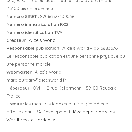
000,00 € – Les pleiades III bat b – 320 av archimede
-13100 aix en provence
Numéro SIRET
: 82066527100038
Numéro immatriculation RCS
:
Numéro identification TVA
:
Créateur
:
Alice’s World
Responsable publication
: Alice’s World – 0616883676
Le responsable publication est une personne physique ou
une personne morale.
Webmaster
: Alice’s World –
marejourdain@alicesworld.fr
Hébergeur
: OVH – 2 rue Kellermann – 59100 Roubaix –
France
Crédits
: les mentions légales ont été générées et
offertes par JBA Development
développeur de sites
WordPress à Bordeaux.